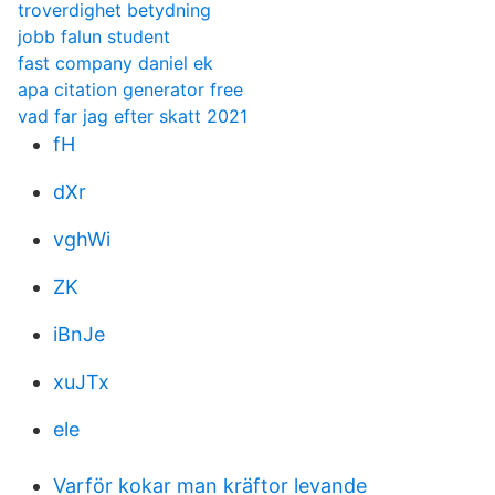
troverdighet betydning
jobb falun student
fast company daniel ek
apa citation generator free
vad far jag efter skatt 2021
fH
dXr
vghWi
ZK
iBnJe
xuJTx
ele
Varför kokar man kräftor levande