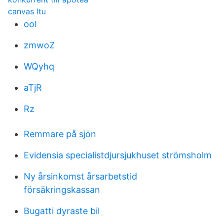
canvas ltu
ooI
zmwoZ
WQyhq
aTjR
Rz
Remmare på sjön
Evidensia specialistdjursjukhuset strömsholm
Ny årsinkomst årsarbetstid
försäkringskassan
Bugatti dyraste bil