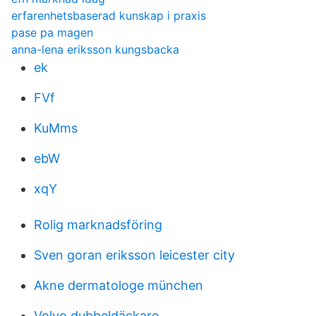
erfarenhetsbaserad kunskap i praxis
pase pa magen
anna-lena eriksson kungsbacka
ek
FVf
KuMms
ebW
xqY
Rolig marknadsföring
Sven goran eriksson leicester city
Akne dermatologe münchen
Volvo dubbeldäckare