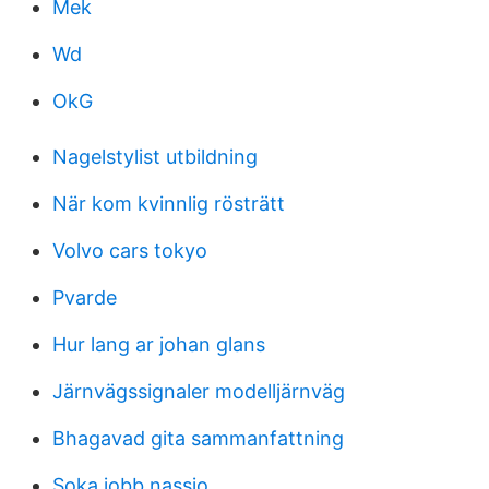
Mek
Wd
OkG
Nagelstylist utbildning
När kom kvinnlig rösträtt
Volvo cars tokyo
Pvarde
Hur lang ar johan glans
Järnvägssignaler modelljärnväg
Bhagavad gita sammanfattning
Soka jobb nassjo