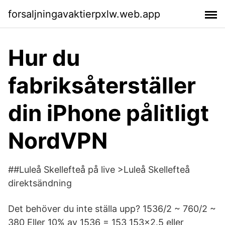
forsaljningavaktierpxlw.web.app
Hur du
fabriksåterställer
din iPhone pålitligt
NordVPN
##Luleå Skellefteå på live >Luleå Skellefteå
direktsändning
Det behöver du inte ställa upp? 1536/2 ~ 760/2 ~
380 Eller 10% av 1536 = 153 153x2.5 eller