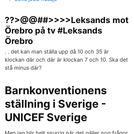
??>@@##>>>>Leksands mot
Örebro på tv #Leksands
Örebro
. . det kan man ställa upp då 10 och 35 är
klockan där och där är klockan 7 och 10. Ska det
stå minus där?
Barnkonventionens
ställning i Sverige -
UNICEF Sverige
Men jag blir helt snurrig när det gäller nog frågor,