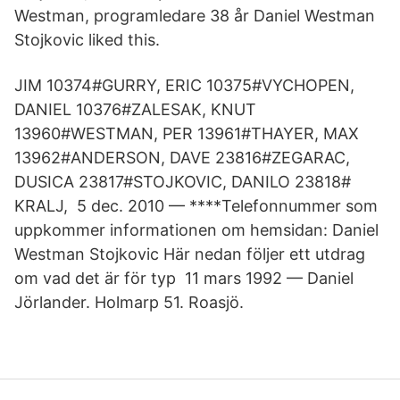
Westman, programledare 38 år Daniel Westman
Stojkovic liked this.
JIM 10374#GURRY, ERIC 10375#VYCHOPEN,
DANIEL 10376#ZALESAK, KNUT
13960#WESTMAN, PER 13961#THAYER, MAX
13962#ANDERSON, DAVE 23816#ZEGARAC,
DUSICA 23817#STOJKOVIC, DANILO 23818#​
KRALJ, 5 dec. 2010 — ****Telefonnummer som
uppkommer informationen om hemsidan: Daniel
Westman Stojkovic Här nedan följer ett utdrag
om vad det är för typ 11 mars 1992 — Daniel
Jörlander. Holmarp 51. Roasjö.