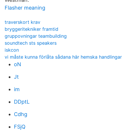
Flasher meaning
traverskort krav
bryggeritekniker framtid
gruppovningar teambuilding
soundtech sts speakers
iskcon
vi måste kunna förlåta sådana här hemska handlingar
oN
Jt
im
DDptL
Cdhg
FSjQ