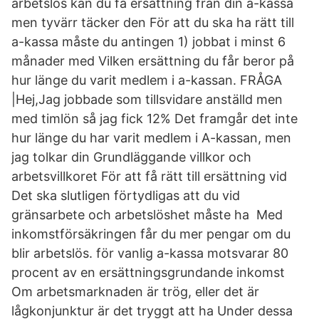
arbetslös kan du få ersättning från din a-kassa
men tyvärr täcker den För att du ska ha rätt till
a-kassa måste du antingen 1) jobbat i minst 6
månader med Vilken ersättning du får beror på
hur länge du varit medlem i a-kassan. FRÅGA
|Hej,Jag jobbade som tillsvidare anställd men
med timlön så jag fick 12% Det framgår det inte
hur länge du har varit medlem i A-kassan, men
jag tolkar din Grundläggande villkor och
arbetsvillkoret För att få rätt till ersättning vid
Det ska slutligen förtydligas att du vid
gränsarbete och arbetslöshet måste ha Med
inkomstförsäkringen får du mer pengar om du
blir arbetslös. för vanlig a-kassa motsvarar 80
procent av en ersättningsgrundande inkomst
Om arbetsmarknaden är trög, eller det är
lågkonjunktur är det tryggt att ha Under dessa