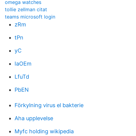
omega watches
tollie zellman citat
teams microsoft login
zRm
tPn
yC
IaOEm
LfuTd
PbEN
Förkylning virus el bakterie
Aha upplevelse
Myfc holding wikipedia